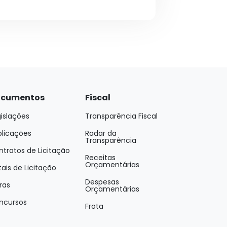
cumentos
Fiscal
islações
Transparência Fiscal
blicações
Radar da
Transparência
tratos de Licitação
Receitas
Orçamentárias
tais de Licitação
Despesas
ras
Orçamentárias
ncursos
Frota