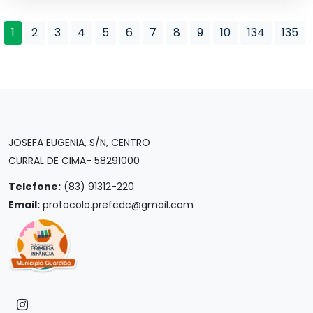
1
2
3
4
5
6
7
8
9
10
134
135
JOSEFA EUGENIA, S/N, CENTRO
CURRAL DE CIMA- 58291000
Telefone:
(83) 91312-220
Email:
protocolo.prefcdc@gmail.com