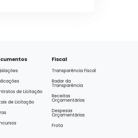
cumentos
Fiscal
islações
Transparência Fiscal
blicações
Radar da
Transparência
tratos de Licitação
Receitas
Orçamentárias
tais de Licitação
Despesas
ras
Orçamentárias
ncursos
Frota