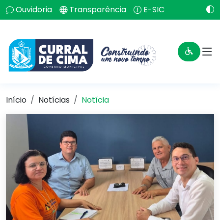
Ouvidoria
Transparência
E-SIC
Início
Notícias
Notícia