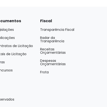
cumentos
Fiscal
islações
Transparência Fiscal
blicações
Radar da
Transparência
tratos de Licitação
Receitas
Orçamentárias
tais de Licitação
Despesas
ras
Orçamentárias
ncursos
Frota
eservados