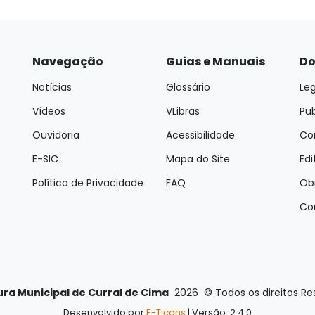
Navegação
Guias e Manuais
Do
Notícias
Glossário
Leg
Vídeos
VLibras
Pu
Ouvidoria
Acessibilidade
Con
E-SIC
Mapa do Site
Edi
Política de Privacidade
FAQ
Ob
Co
ura Municipal de Curral de Cima
2026
©
Todos os direitos R
Desenvolvido por
E-Ticons
| Versão: 2.4.0