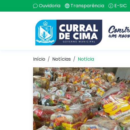
Ouvidoria
Transparência
E-SIC
Início
Notícias
Notícia