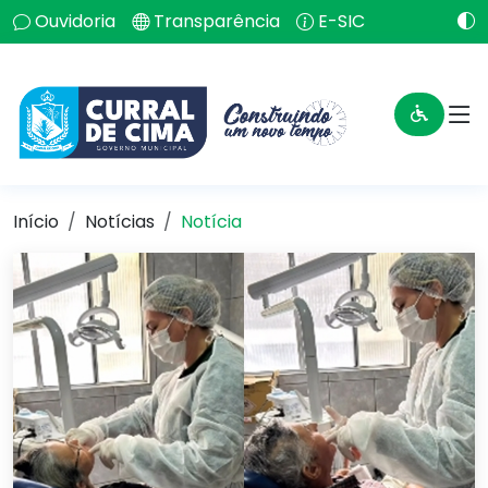
Ouvidoria
Transparência
E-SIC
Início
Notícias
Notícia