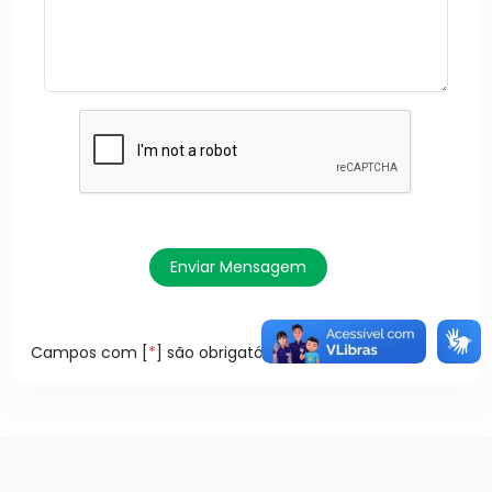
Enviar Mensagem
Campos com [
*
] são obrigatórios