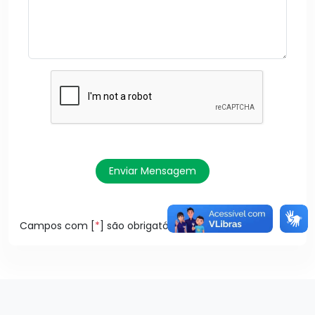
Enviar Mensagem
Campos com [
*
] são obrigatórios