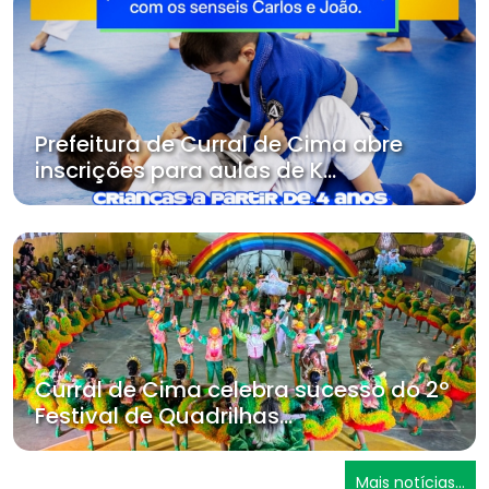
Prefeitura de Curral de Cima abre
inscrições para aulas de K...
Curral de Cima celebra sucesso do 2º
Festival de Quadrilhas...
Mais notícias...