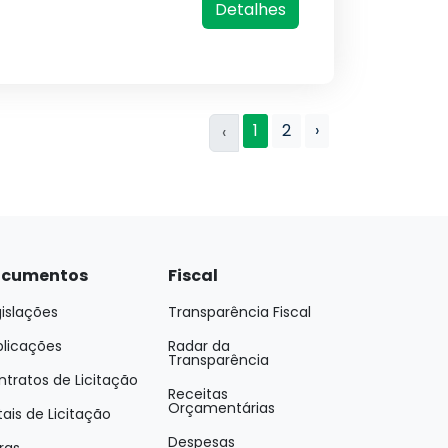
Detalhes
1
2
›
‹
cumentos
Fiscal
islações
Transparência Fiscal
blicações
Radar da
Transparência
tratos de Licitação
Receitas
Orçamentárias
tais de Licitação
Despesas