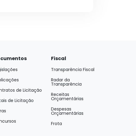
cumentos
Fiscal
islações
Transparência Fiscal
blicações
Radar da
Transparência
tratos de Licitação
Receitas
Orçamentárias
tais de Licitação
Despesas
ras
Orçamentárias
ncursos
Frota