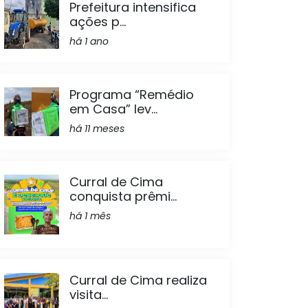
Prefeitura intensifica
ações p...
há 1 ano
Programa “Remédio
em Casa” lev...
há 11 meses
Curral de Cima
conquista prêmi...
há 1 mês
Curral de Cima realiza
visita...