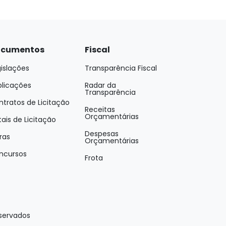
cumentos
Fiscal
islações
Transparência Fiscal
blicações
Radar da
Transparência
tratos de Licitação
Receitas
Orçamentárias
tais de Licitação
Despesas
ras
Orçamentárias
ncursos
Frota
eservados