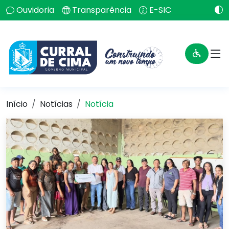
Ouvidoria
Transparência
E-SIC
Início
Notícias
Notícia