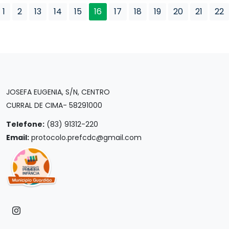
1
2
13
14
15
16
17
18
19
20
21
22
JOSEFA EUGENIA, S/N, CENTRO
CURRAL DE CIMA- 58291000
Telefone:
(83) 91312-220
Email:
protocolo.prefcdc@gmail.com