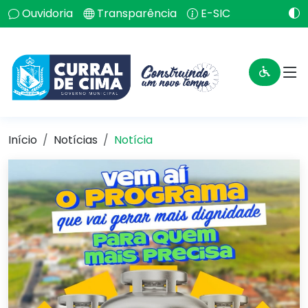
Ouvidoria
Transparência
E-SIC
Início
Notícias
Notícia