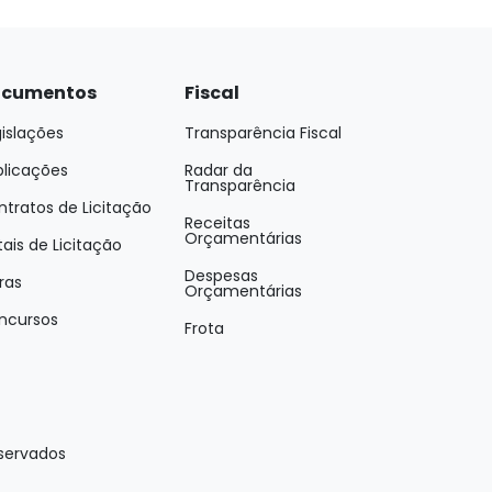
cumentos
Fiscal
islações
Transparência Fiscal
blicações
Radar da
Transparência
tratos de Licitação
Receitas
Orçamentárias
tais de Licitação
Despesas
ras
Orçamentárias
ncursos
Frota
eservados