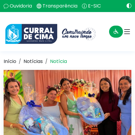
Ouvidoria
Transparência
E-SIC
Início
Notícias
Notícia