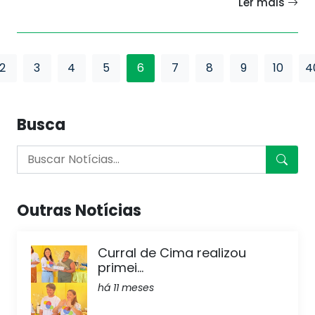
Ler mais
2
3
4
5
6
7
8
9
10
4
Busca
Outras Notícias
Curral de Cima realizou
primei...
há 11 meses