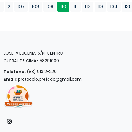
1
2
107
108
109
110
111
112
113
134
135
JOSEFA EUGENIA, S/N, CENTRO
CURRAL DE CIMA- 58291000
Telefone:
(83) 91312-220
Email:
protocolo.prefcdc@gmail.com