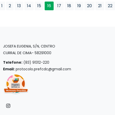
1
2
13
14
15
16
17
18
19
20
21
22
JOSEFA EUGENIA, S/N, CENTRO
CURRAL DE CIMA- 58291000
Telefone:
(83) 91312-220
Email:
protocolo.prefcdc@gmail.com