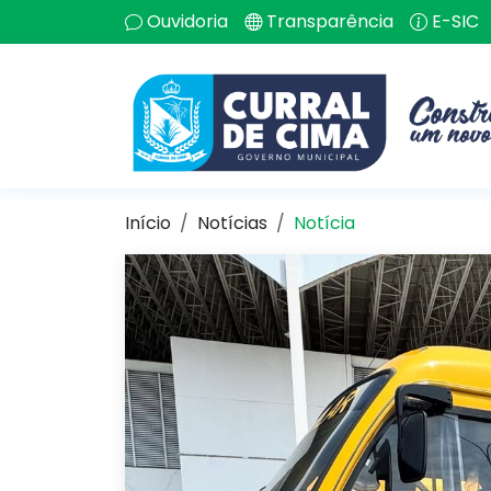
Ouvidoria
Transparência
E-SIC
Início
Notícias
Notícia