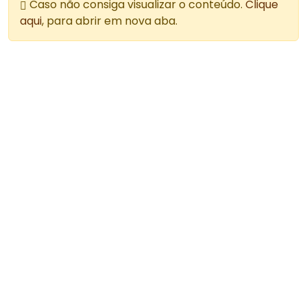
Caso não consiga visualizar o conteúdo.
Clique
aqui
, para abrir em nova aba.