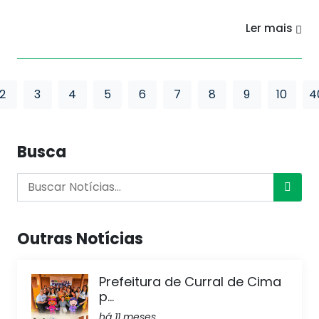
Ler mais
2
3
4
5
6
7
8
9
10
4
Busca
Outras Notícias
Prefeitura de Curral de Cima
p...
há 11 meses