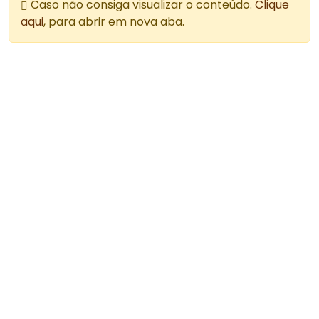
Caso não consiga visualizar o conteúdo.
Clique
aqui
, para abrir em nova aba.