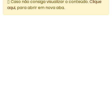
Caso não consiga visualizar o conteúdo.
Clique
aqui
, para abrir em nova aba.