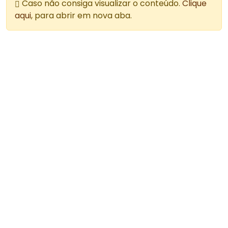
Caso não consiga visualizar o conteúdo.
Clique
aqui
, para abrir em nova aba.