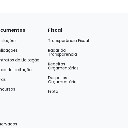
cumentos
Fiscal
islações
Transparência Fiscal
blicações
Radar da
Transparência
tratos de Licitação
Receitas
Orçamentárias
tais de Licitação
Despesas
ras
Orçamentárias
ncursos
Frota
eservados