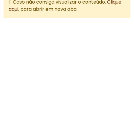
Caso não consiga visualizar o conteúdo.
Clique
aqui
, para abrir em nova aba.