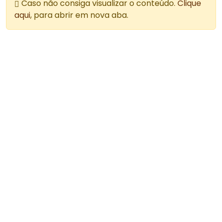
Caso não consiga visualizar o conteúdo.
Clique
aqui
, para abrir em nova aba.