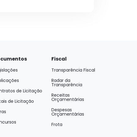
cumentos
Fiscal
islações
Transparência Fiscal
blicações
Radar da
Transparência
tratos de Licitação
Receitas
Orçamentárias
tais de Licitação
Despesas
ras
Orçamentárias
ncursos
Frota