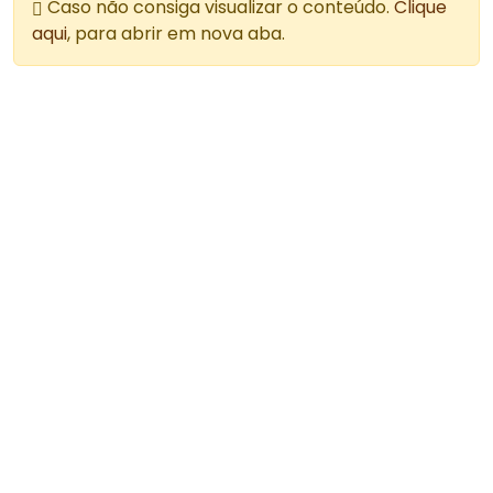
Caso não consiga visualizar o conteúdo.
Clique
aqui
, para abrir em nova aba.