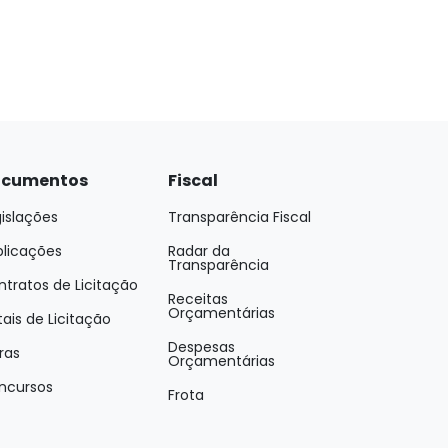
cumentos
Fiscal
islações
Transparência Fiscal
blicações
Radar da
Transparência
tratos de Licitação
Receitas
Orçamentárias
tais de Licitação
Despesas
ras
Orçamentárias
ncursos
Frota