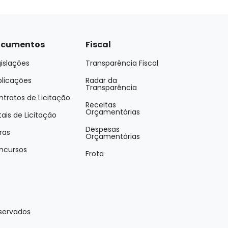
cumentos
Fiscal
islações
Transparência Fiscal
blicações
Radar da
Transparência
tratos de Licitação
Receitas
Orçamentárias
tais de Licitação
Despesas
ras
Orçamentárias
ncursos
Frota
eservados