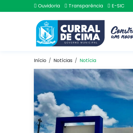
Ouvidoria
Transparência
E-SIC
Início
Notícias
Notícia