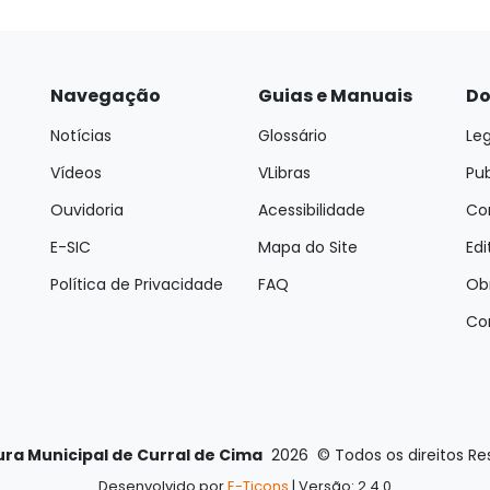
Navegação
Guias e Manuais
Do
Notícias
Glossário
Leg
Vídeos
VLibras
Pu
Ouvidoria
Acessibilidade
Con
E-SIC
Mapa do Site
Edi
Política de Privacidade
FAQ
Ob
Co
ura Municipal de Curral de Cima
2026
©
Todos os direitos R
Desenvolvido por
E-Ticons
| Versão: 2.4.0