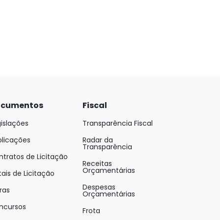
cumentos
Fiscal
islações
Transparência Fiscal
blicações
Radar da
Transparência
tratos de Licitação
Receitas
Orçamentárias
tais de Licitação
Despesas
ras
Orçamentárias
ncursos
Frota