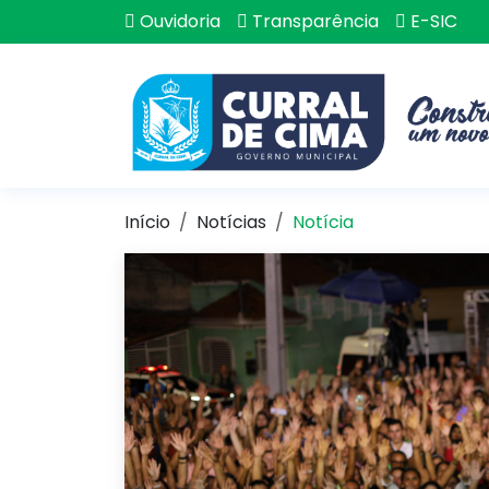
Ouvidoria
Transparência
E-SIC
Início
Notícias
Notícia