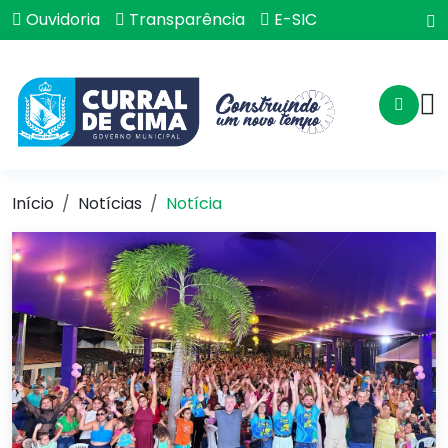
Ouvidoria
Transparência
E-SIC
Início
Notícias
Notícia