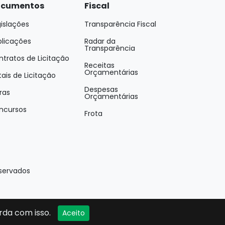
cumentos
Fiscal
islações
Transparência Fiscal
blicações
Radar da
Transparência
tratos de Licitação
Receitas
Orçamentárias
tais de Licitação
Despesas
ras
Orçamentárias
ncursos
Frota
eservados
rda com isso.
Aceito