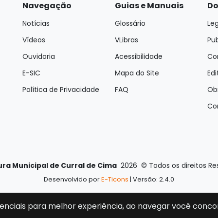
Navegação
Guias e Manuais
Do
Notícias
Glossário
Leg
Vídeos
VLibras
Pu
Ouvidoria
Acessibilidade
Con
E-SIC
Mapa do Site
Edi
Política de Privacidade
FAQ
Ob
Co
ura Municipal de Curral de Cima
2026
©
Todos os direitos R
Desenvolvido por
E-Ticons
| Versão: 2.4.0
enciais para melhor experiência, ao navegar você conco