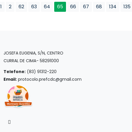
1
2
62
63
64
65
66
67
68
134
135
JOSEFA EUGENIA, S/N, CENTRO
CURRAL DE CIMA- 58291000
Telefone:
(83) 91312-220
Email:
protocolo.prefcdc@gmail.com