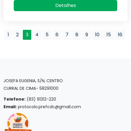
Detalhes
1
2
3
4
5
6
7
8
9
10
15
16
JOSEFA EUGENIA, S/N, CENTRO
CURRAL DE CIMA- 58291000
Telefone:
(83) 91312-220
Email:
protocolo.prefcdc@gmail.com