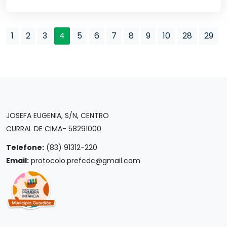
1
2
3
4
5
6
7
8
9
10
28
29
JOSEFA EUGENIA, S/N, CENTRO
CURRAL DE CIMA- 58291000
Telefone:
(83) 91312-220
Email:
protocolo.prefcdc@gmail.com