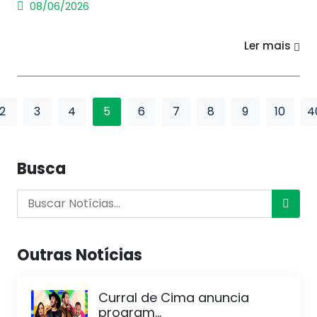
08/06/2026
Ler mais
2
3
4
5
6
7
8
9
10
4
Busca
Outras Notícias
Curral de Cima anuncia
program...